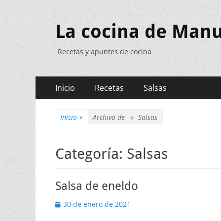
La cocina de Manu
Recetas y apuntes de cocina
Menú
Saltar
Inicio
Recetas
Salsas
al
principal
contenido
Inicio
»
Archivo de »
Salsas
Categoría:
Salsas
Salsa de eneldo
Publicado
30 de enero de 2021
el