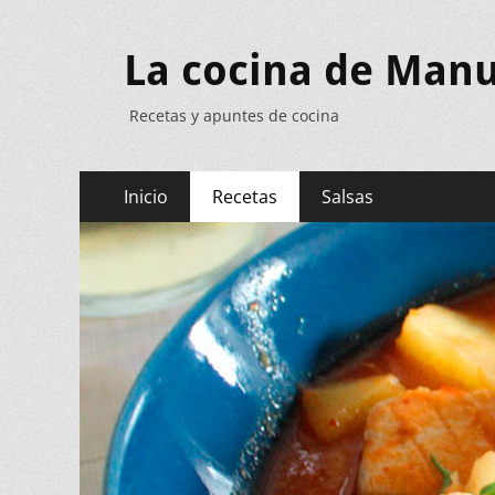
La cocina de Manu
Recetas y apuntes de cocina
Menú
Saltar
Inicio
Recetas
Salsas
al
principal
contenido