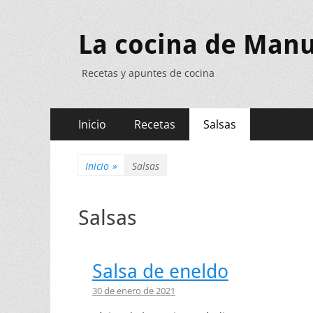
La cocina de Manu
Recetas y apuntes de cocina
Menú
Saltar
Inicio
Recetas
Salsas
al
principal
contenido
Inicio
»
Salsas
Salsas
Salsa de eneldo
30 de enero de 2021