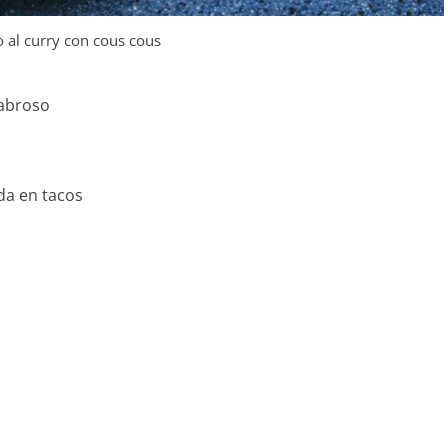
 al curry con cous cous
sabroso
da en tacos