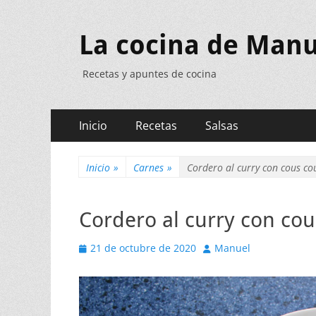
La cocina de Manu
Recetas y apuntes de cocina
Menú
Saltar
Inicio
Recetas
Salsas
al
principal
contenido
Inicio
»
Carnes
»
Cordero al curry con cous co
Cordero al curry con cou
Publicado
Autor
21 de octubre de 2020
Manuel
el