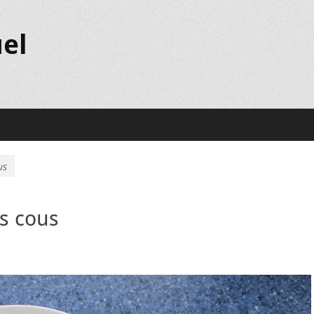
el
us
s cous