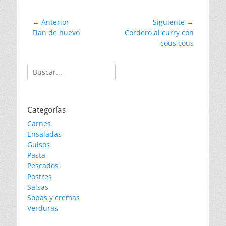
Navegación
← Anterior
Siguiente →
Entrada
Entrada
Flan de huevo
Cordero al curry con
de
anterior:
siguiente:
cous cous
entradas
Buscar:
Categorías
Carnes
Ensaladas
Guisos
Pasta
Pescados
Postres
Salsas
Sopas y cremas
Verduras